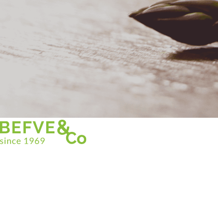
Christian BEFVE & CO
Spécialiste & Consultant en asperges
Blanches • Vertes • Violettes
Accompagnement en France et à l’international