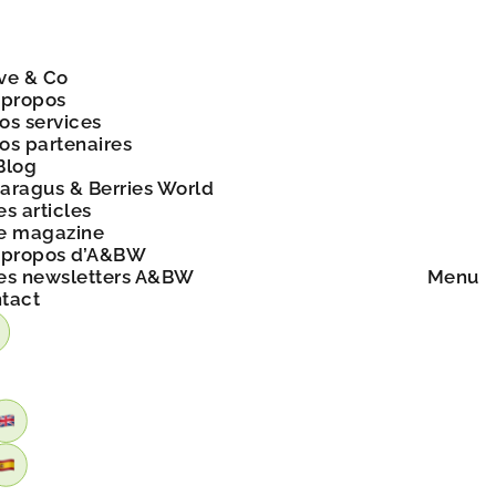
ve & Co
 propos
os services
os partenaires
Blog
aragus & Berries World
es articles
e magazine
 propos d’A&BW
es newsletters A&BW
Menu
tact