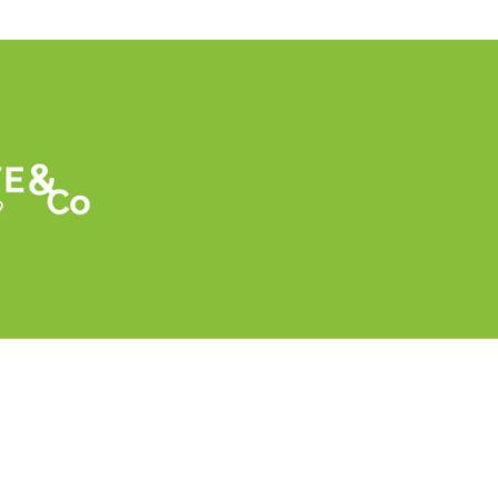
Retour
Très beau reportage sur un producteur d
sablonneuses de la plaine du Rhône, Pascal 
plantations nécessitent cependant un trava