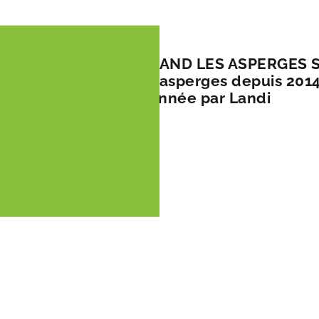
’asperges en Suisse QUAND LES ASPERGES 
Lattion cultive des asperges depuis 2014. Si
il tout au long de l’année par Landi