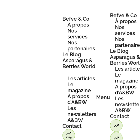
Skip
to
content
Befve & Co
Befve & Co
À propos
À propos
Nos
Nos
services
services
Nos
Nos
partenair
partenaires
Le Blog
Le Blog
Asparagus 
Asparagus &
Berries Wor
Berries World
Les articl
Le
Les articles
magazine
Le
À propos
magazine
d’A&BW
À propos
Menu
Les
d’A&BW
newslette
Les
A&BW
newsletters
Contact
A&BW
Contact