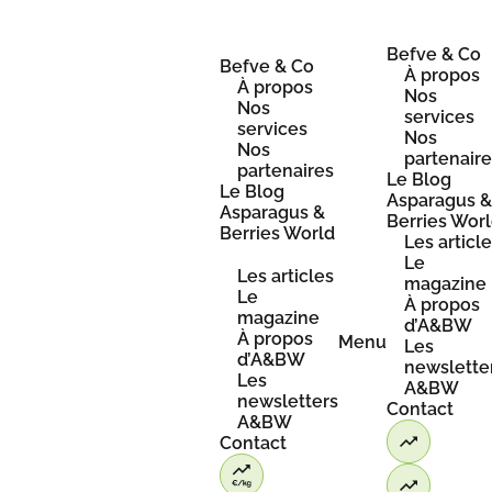
Skip
to
content
Befve & Co
Befve & Co
À propos
À propos
Nos
Nos
services
services
Nos
Nos
partenair
partenaires
Le Blog
Le Blog
Asparagus 
Asparagus &
Berries Wor
Berries World
Les articl
Le
Les articles
magazine
Le
À propos
magazine
d’A&BW
À propos
Menu
Les
d’A&BW
newslette
Les
A&BW
newsletters
Contact
A&BW
Contact