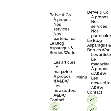
Skip
to
content
Befve & Co
Befve & Co
À propos
À propos
Nos
Nos
services
services
Nos
Nos
partenair
partenaires
Le Blog
Le Blog
Asparagus 
Asparagus &
Berries Wor
Berries World
Les articl
Le
Les articles
magazine
Le
À propos
magazine
d’A&BW
À propos
Menu
Les
d’A&BW
newslette
Les
A&BW
newsletters
Contact
A&BW
Contact