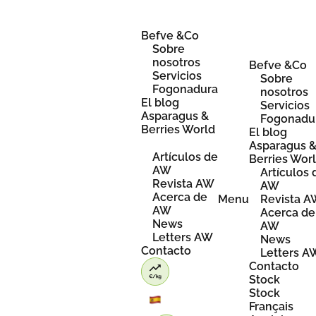
Skip
to
content
Befve &Co
Sobre
nosotros
Befve &Co
Servicios
Sobre
Fogonadura
nosotros
El blog
Servicios
Asparagus &
Fogonadu
Berries World
El blog
Asparagus 
Artículos de
Berries Wor
AW
Artículos 
Revista AW
AW
Acerca de
Menu
Revista 
AW
Acerca de
News
AW
Letters AW
News
Contacto
Letters A
Contacto
Stock
Stock
Français