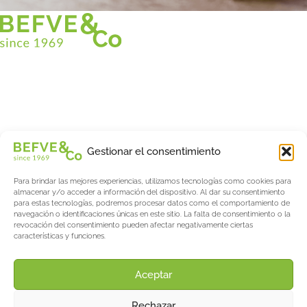
Christian BEFVE & CO
Especialista y consultor en espárragos
Blancos • Verdes • Morados
Asistencia en Francia y en el extranjero
Befve & Co
Gestionar el consentimiento
Sobre nosotros
Para brindar las mejores experiencias, utilizamos tecnologías como cookies para
Servicios
almacenar y/o acceder a información del dispositivo. Al dar su consentimiento
Fogonadura
para estas tecnologías, podremos procesar datos como el comportamiento de
navegación o identificaciones únicas en este sitio. La falta de consentimiento o la
Actualités & Evènements
revocación del consentimiento pueden afectar negativamente ciertas
características y funciones.
Salon International Asparagus Days
El blog de espárragos y bayas
Acerca de AW
Aceptar
Support
Rechazar