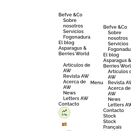
Skip
to
content
Befve &Co
Sobre
nosotros
Befve &Co
Servicios
Sobre
Fogonadura
nosotros
El blog
Servicios
Asparagus &
Fogonadu
Berries World
El blog
Asparagus 
Artículos de
Berries Wor
AW
Artículos 
Revista AW
AW
Acerca de
Menu
Revista 
AW
Acerca de
News
AW
Letters AW
News
Contacto
Letters A
Contacto
Stock
Stock
Français