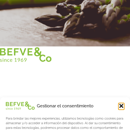
Christian BEFVE & CO
Especialista y consultor en espárragos
Blancos • Verdes • Morados
Asistencia en Francia y en el extranjero
Befve & Co
Gestionar el consentimiento
Sobre nosotros
Para brindar las mejores experiencias, utilizamos tecnologías como cookies para
Servicios
almacenar y/o acceder a información del dispositivo. Al dar su consentimiento
Fogonadura
para estas tecnologías, podremos procesar datos como el comportamiento de