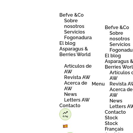
Skip
to
content
Befve &Co
Sobre
nosotros
Befve &Co
Servicios
Sobre
Fogonadura
nosotros
El blog
Servicios
Asparagus &
Fogonadu
Berries World
El blog
Asparagus 
Artículos de
Berries Wor
AW
Artículos 
Revista AW
AW
Acerca de
Menu
Revista 
AW
Acerca de
News
AW
Letters AW
News
Contacto
Letters A
Contacto
Stock
Stock
Français