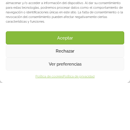
almacenar y/o acceder a información del dispositivo. Al dar su consentimiento
para estas tecnologías, podremos procesar datos como el comportamiento de
navegación o identificaciones únicas en este sitio. La falta de consentimiento o la
revocación del consentimiento pueden afectar negativamente ciertas
características y funciones.
Aceptar
Rechazar
Christian BEFVE & CO
Especialista y consultor en espárragos
Ver preferencias
Blancos • Verdes • Morados
Asistencia en Francia y en el extranjero
Política de cookies
Política de privacidad
Befve & Co
Sobre nosotros
Servicios
Fogonadura
Actualités & Evènements
Salon International Asparagus Days