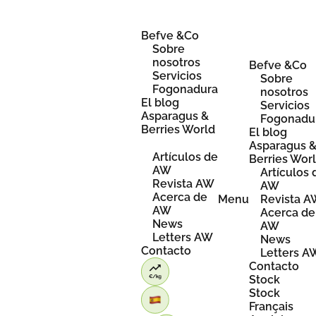
Skip
to
Befve &Co
content
Sobre
nosotros
Befve &Co
Servicios
Sobre
Fogonadura
nosotros
El blog
Servicios
Asparagus &
Fogonadu
Berries World
El blog
Asparagus 
Artículos de
Berries Wor
AW
Artículos 
Revista AW
AW
Acerca de
Menu
Revista 
AW
Acerca de
News
AW
Letters AW
News
Contacto
Letters A
Contacto
Stock
Stock
Français