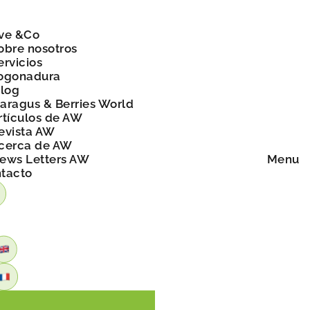
ve &Co
obre nosotros
ervicios
ogonadura
blog
aragus & Berries World
rtículos de AW
evista AW
cerca de AW
ews Letters AW
Menu
tacto