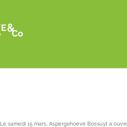
Retour
« Les prix des produits dont les asperges 
FreshPlaza
Le samedi 15 mars, Aspergehoeve Bossuyt a ouvert