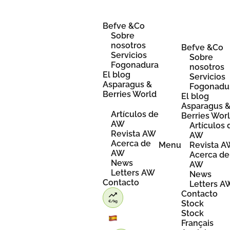
Skip
to
content
Befve &Co
Sobre
nosotros
Befve &Co
Servicios
Sobre
Fogonadura
nosotros
El blog
Servicios
Asparagus &
Fogonadu
Berries World
El blog
Asparagus 
Artículos de
Berries Wor
AW
Artículos 
Revista AW
AW
Acerca de
Menu
Revista 
AW
Acerca de
News
AW
Letters AW
News
Contacto
Letters A
Contacto
Stock
Stock
Français