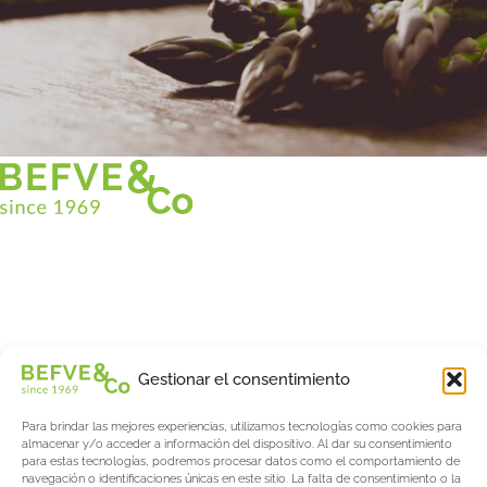
Christian BEFVE & CO
Especialista y consultor en espárragos
Blancos • Verdes • Morados
Asistencia en Francia y en el extranjero
Befve & Co
Gestionar el consentimiento
Sobre nosotros
Para brindar las mejores experiencias, utilizamos tecnologías como cookies para
Servicios
almacenar y/o acceder a información del dispositivo. Al dar su consentimiento
Fogonadura
para estas tecnologías, podremos procesar datos como el comportamiento de
navegación o identificaciones únicas en este sitio. La falta de consentimiento o la