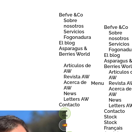
Skip
to
content
Befve &Co
Sobre
nosotros
Befve &Co
Servicios
Sobre
Fogonadura
nosotros
El blog
Servicios
Asparagus &
Fogonadu
Berries World
El blog
Asparagus 
Artículos de
Berries Wor
AW
Artículos 
Revista AW
AW
Acerca de
Menu
Revista 
AW
Acerca de
News
AW
Letters AW
News
Contacto
Letters A
Contacto
Stock
Stock
Français