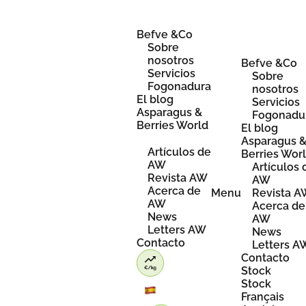
Skip
to
content
Befve &Co
Sobre
nosotros
Befve &Co
Servicios
Sobre
Fogonadura
nosotros
El blog
Servicios
Asparagus &
Fogonadu
Berries World
El blog
Asparagus 
Artículos de
Berries Wor
AW
Artículos 
Revista AW
AW
Acerca de
Menu
Revista 
AW
Acerca de
News
AW
Letters AW
News
Contacto
Letters A
Contacto
Stock
Stock
Français