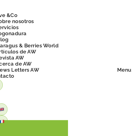
ve &Co
obre nosotros
ervicios
ogonadura
blog
aragus & Berries World
rtículos de AW
evista AW
cerca de AW
ews Letters AW
Menu
tacto