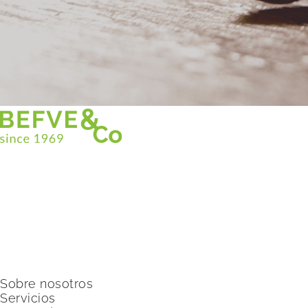
Christian BEFVE & CO
Especialista y consultor en espárragos
Blancos • Verdes • Morados
Asistencia en Francia y en el extranjero
Befve & Co
Sobre nosotros
Servicios