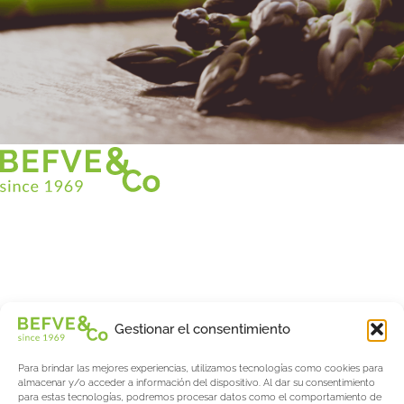
Christian BEFVE & CO
Especialista y consultor en espárragos
Blancos • Verdes • Morados
Asistencia en Francia y en el extranjero
Befve & Co
Gestionar el consentimiento
Sobre nosotros
Para brindar las mejores experiencias, utilizamos tecnologías como cookies para
Servicios
almacenar y/o acceder a información del dispositivo. Al dar su consentimiento
Fogonadura
para estas tecnologías, podremos procesar datos como el comportamiento de