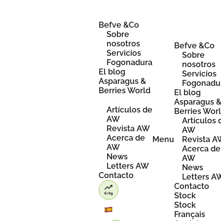
Skip
to
content
Befve &Co
Sobre
nosotros
Befve &Co
Servicios
Sobre
Fogonadura
nosotros
El blog
Servicios
Asparagus &
Fogonadu
Berries World
El blog
Asparagus 
Artículos de
Berries Wor
AW
Artículos 
Revista AW
AW
Acerca de
Menu
Revista 
AW
Acerca de
News
AW
Letters AW
News
Contacto
Letters A
Contacto
Stock
Stock
Français