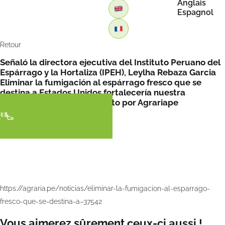
Anglais
Espagnol
Retour
Señaló la directora ejecutiva del Instituto Peruano del
Espárrago y la Hortaliza (IPEH), Leylha Rebaza Garcia
Eliminar la fumigación al espárrago fresco que se
destina a Estados Unidos fortalecería nuestra
competitividad y crecimiento por Agrariape
https://agraria.pe/noticias/eliminar-la-fumigacion-al-esparrago-
fresco-que-se-destina-a–37542
Vous aimerez sûrement ceux-ci aussi !