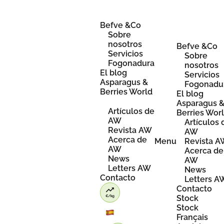
Skip
to
content
Befve &Co
Sobre
nosotros
Befve &Co
Servicios
Sobre
Fogonadura
nosotros
El blog
Servicios
Asparagus &
Fogonadu
Berries World
El blog
Asparagus 
Artículos de
Berries Wor
AW
Artículos 
Revista AW
AW
Acerca de
Menu
Revista 
AW
Acerca de
News
AW
Letters AW
News
Contacto
Letters A
Contacto
Stock
Stock
Français